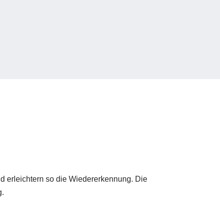
facbeook Ads
Newsletterintegration
d erleichtern so die Wiedererkennung. Die
g.