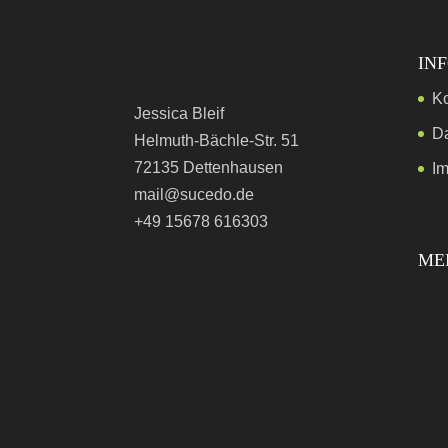
IN
Ko
Jessica Bleif
D
Helmuth-Bächle-Str. 51
72135 Dettenhausen
I
mail@sucedo.de
+49 15678 616303
ME