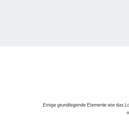
Venanda:
venanda.de
Einige grundlegende Elemente wie das Log
n