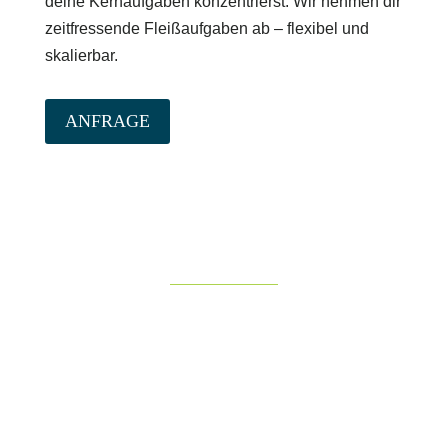
deine Kernaufgaben konzentrierst. Wir nehmen dir
zeitfressende Fleißaufgaben ab – flexibel und
skalierbar.
ANFRAGE
WEBSITE REDESIGN
NEUER LOOK FÜR DEINE