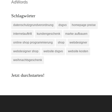
AdWords
Schlagwörter
datenschutzgrundverordnung
dsgvo
homepage preise
internetauftritt
kundengeschenk
marke aufbauen
online shop programmierung
shop
webdesigner
webdesigner shop
website dsgvo
website kosten
weihnachtsgeschenk
Jetzt durchstarten!