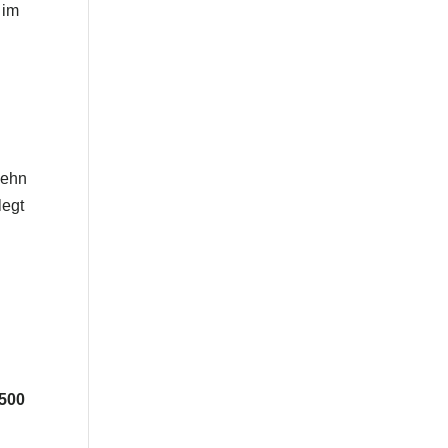
 im
n
zehn
legt
.500