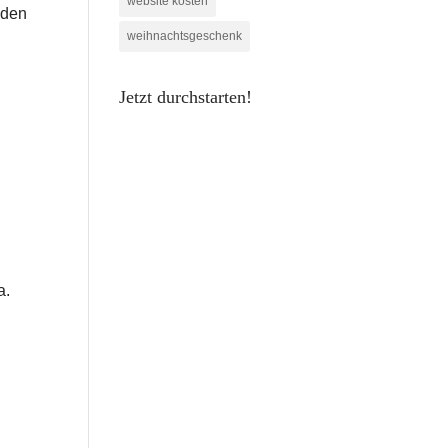
website kosten
lden
weihnachtsgeschenk
Jetzt durchstarten!
a.