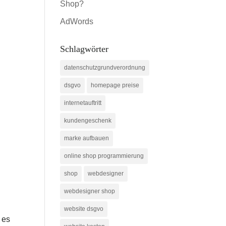
Shop?
AdWords
Schlagwörter
datenschutzgrundverordnung
dsgvo
homepage preise
internetauftritt
kundengeschenk
marke aufbauen
online shop programmierung
shop
webdesigner
n
webdesigner shop
website dsgvo
 es