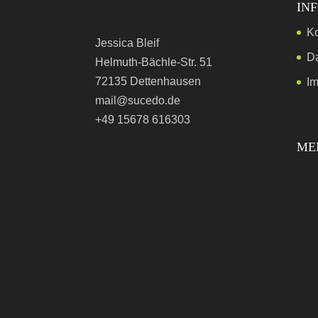
IN
Ko
Jessica Bleif
D
Helmuth-Bächle-Str. 51
72135 Dettenhausen
I
mail@sucedo.de
+49 15678 616303
ME