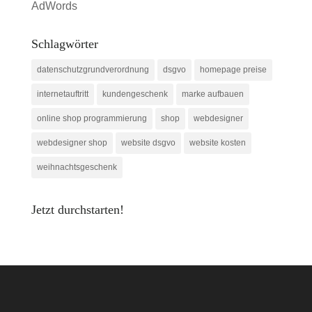
AdWords
Schlagwörter
datenschutzgrundverordnung
dsgvo
homepage preise
internetauftritt
kundengeschenk
marke aufbauen
online shop programmierung
shop
webdesigner
webdesigner shop
website dsgvo
website kosten
weihnachtsgeschenk
Jetzt durchstarten!